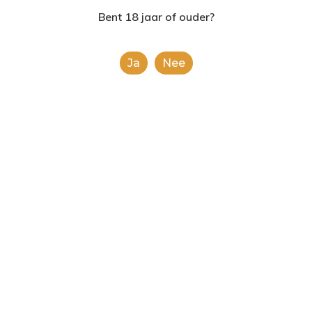
2624AE | Delft
Bent 18 jaar of ouder?
T: 085 06 02 033
Ja
Nee
E: info@shopinshopexpre
Product
This is a simple product.
Categorieën:
Alle categorieën
,
Chips en noten
Share
0