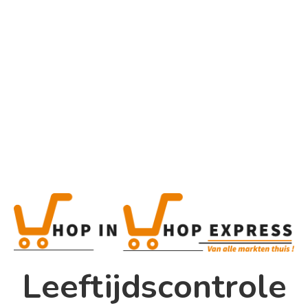
Home
Alle categorieën
Product
Home
Winkel
Shop In Shop
Leeftijdscontrole
Papsouwselaan 17