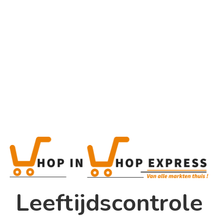
Home
Alle categorieën
Johnnie
Walker Black Label (12X5Cl Bottles)
Home
Winkel
Shop In Shop
Leeftijdscontrole
Papsouwselaan 17