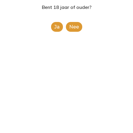
2624AE | Delft
Bent 18 jaar of ouder?
T: 085 06 02 033
Ja
Nee
E: info@shopinshopexpre
Johnnie Walker
Black Label
(12X5Cl Bottles)
€
2.99
This is a simple product.