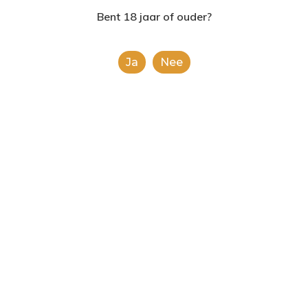
Zoeken
2624AE | Delft
naar:
Bent 18 jaar of ouder?
Product Categories
T: 085 06 02 033
Ja
Nee
E: info@shopinshopexpre
Product
Product