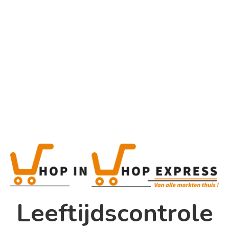
Chips En Noten
Home
Winkel
Home
Chips en noten
Shop In Shop
Leeftijdscontrole
Papsouwselaan 17
Zoeken