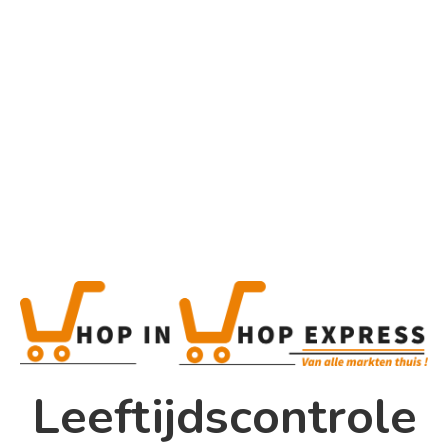
Home
Alle categorieën
Product
Home
Winkel
Shop In Shop
Leeftijdscontrole
Papsouwselaan 17