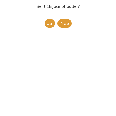
2624AE | Delft
Bent 18 jaar of ouder?
T: 085 06 02 033
Ja
Nee
E: info@shopinshopexpre
Product
This is a simple product.
Categorieën:
Alle categorieën
,
Chips en noten
Share
0