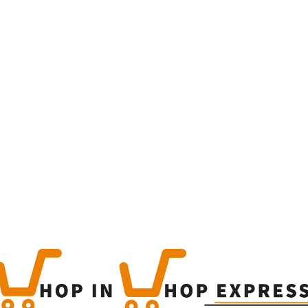
Home
Winkel
rs + Gb 0,35L
Chivas 
+ Gb 0,
€
19.99
This is a simple produc