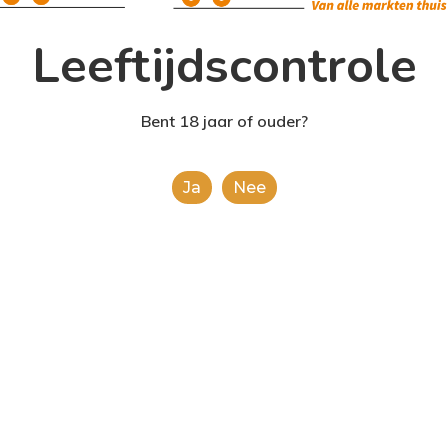
Leeftijdscontrole
Toevoegen Aan
Bent 18 jaar of ouder?
Ja
Nee
Categorieën:
Alcoholisch
Share