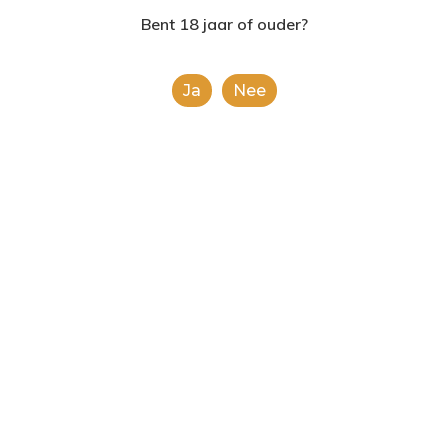
2624AE | Delft
Bent 18 jaar of ouder?
This is a simple product.
T: 085 06 02 033
Categorieën:
Alle categorieën
,
Chips en noten
Ja
Nee
E: info@shopinshopexpre
Share
0
Gerelateerde producten