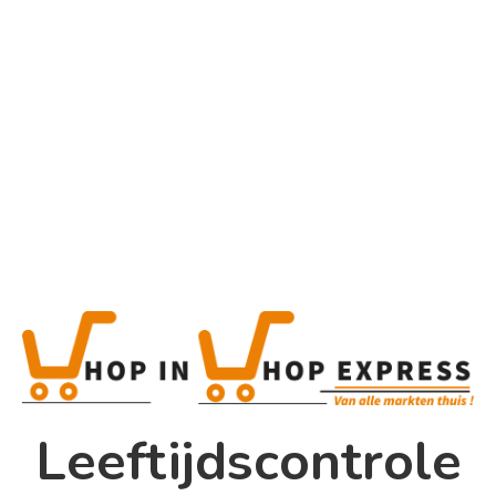
Home
Alle categorieën
Product
Home
Winkel
Shop In Shop
Leeftijdscontrole
Papsouwselaan 17