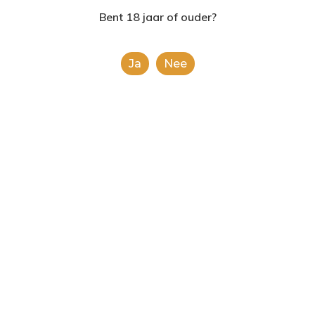
2624AE | Delft
Bent 18 jaar of ouder?
T: 085 06 02 033
Ja
Nee
E: info@shopinshopexpre
Product
This is a simple product.
Categorieën:
Alle categorieën
,
Chips en noten
Share
0