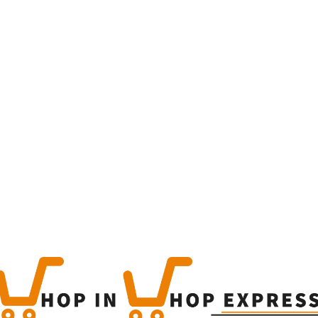
Home
Winkel
Produc
This is a simple produc
Categorieën:
Alle categor
Share
0