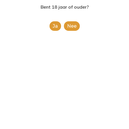
2624AE | Delft
Bent 18 jaar of ouder?
T: 085 06 02 033
Ja
Nee
E: info@shopinshopexpre
Product
This is a simple product.
Categorieën:
Alle categorieën
,
Chips en noten
Share
0