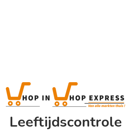
Home
Alle categorieën
Product
Home
Winkel
Shop In Shop
Leeftijdscontrole
Papsouwselaan 17