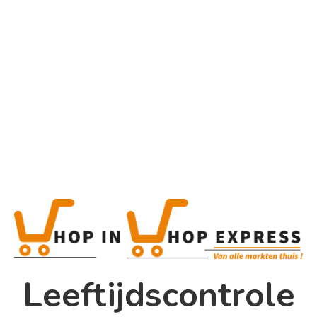
Home
Alle categorieën
Product
Home
Winkel
Shop In Shop
Leeftijdscontrole
Papsouwselaan 17