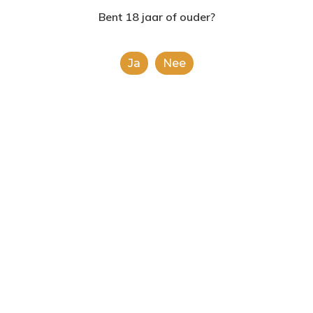
2624AE | Delft
Bent 18 jaar of ouder?
T: 085 06 02 033
Ja
Nee
E: info@shopinshopexpre
Product
This is a simple product.
Categorieën:
Alle categorieën
,
Popcorn en
nacho’s
Share
0