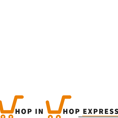
Home
Winkel
Produc
This is a simple produc
Categorieën:
Alle categor
Share