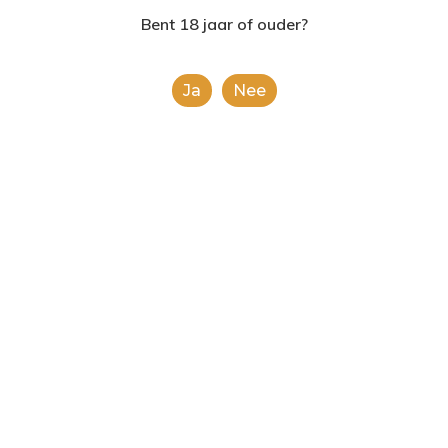
2624AE | Delft
Bent 18 jaar of ouder?
T: 085 06 02 033
Ja
Nee
E: info@shopinshopexpre
Product
This is a simple product.
Categorieën:
Alle categorieën
,
Chips en noten
Share
0