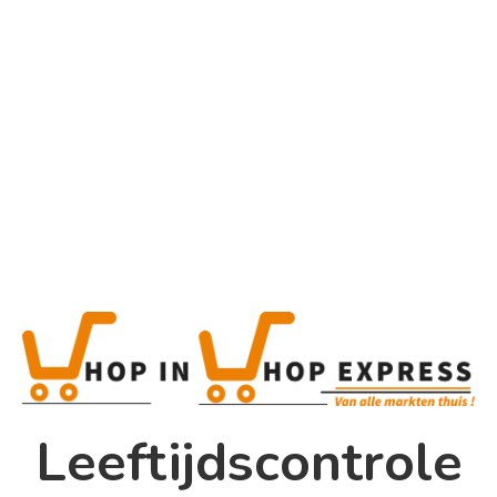
Home
Alle categorieën
Product
Home
Winkel
Shop In Shop
Leeftijdscontrole
Papsouwselaan 17