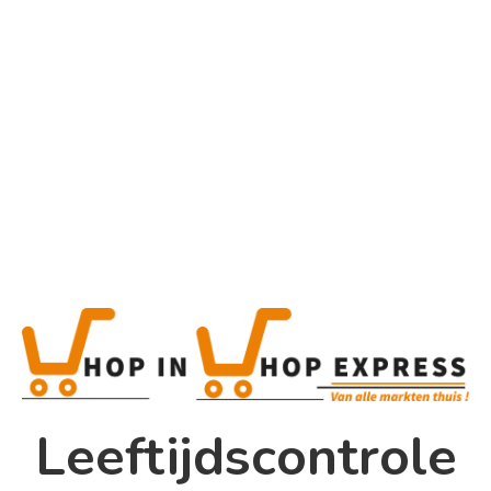
Home
Alle categorieën
Raki Yeni
Home
Winkel
Shop In Shop
Leeftijdscontrole
Papsouwselaan 17