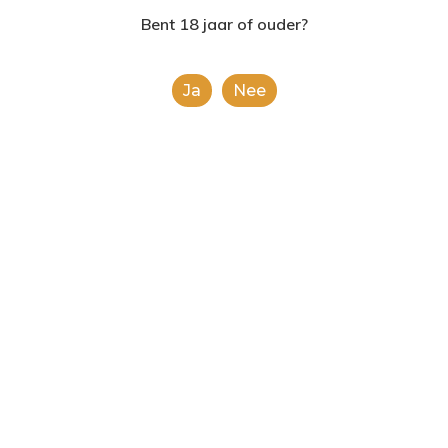
2624AE | Delft
Bent 18 jaar of ouder?
T: 085 06 02 033
Ja
Nee
E: info@shopinshopexpre
Raki Yeni
€
2,799.00
This is a simple product.
Toevoegen Aan
Winkelwagen