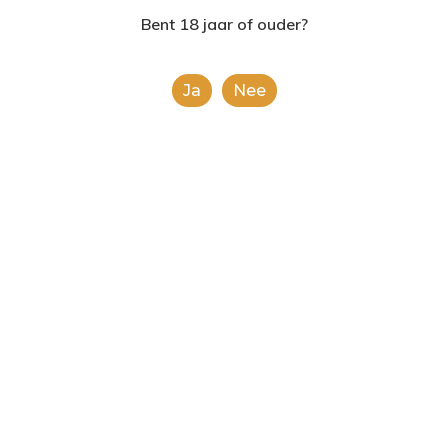
2624AE | Delft
Bent 18 jaar of ouder?
T: 085 06 02 033
Ja
Nee
E: info@shopinshopexpre
Product
This is a simple product.
Categorieën:
Alcoholische Dranken
,
Alle
categorieën
Share
0