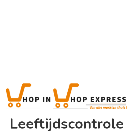
Home
Alle categorieën
Product
Home
Winkel
Shop In Shop
Leeftijdscontrole
Papsouwselaan 17