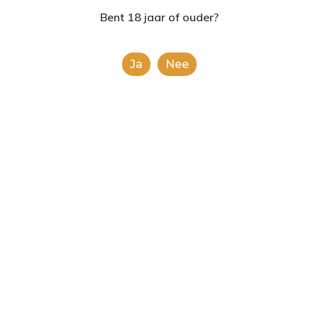
2624AE | Delft
Bent 18 jaar of ouder?
T: 085 06 02 033
Ja
Nee
E: info@shopinshopexpre
Product
This is a simple product.
Categorieën:
Alle categorieën
,
Frisdranken
Share
0