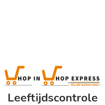
Home
Alle categorieën
Product
Home
Winkel
Shop In Shop
Leeftijdscontrole
Papsouwselaan 17