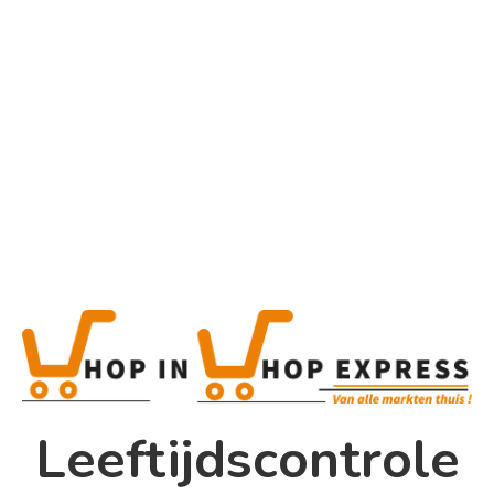
Home
Alle categorieën
Product
Home
Winkel
Shop In Shop
Leeftijdscontrole
Papsouwselaan 17