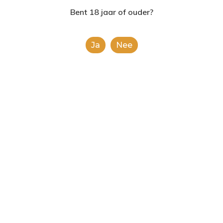
2624AE | Delft
Bent 18 jaar of ouder?
T: 085 06 02 033
Ja
Nee
E: info@shopinshopexpre
Product
This is a simple product.
Categorieën:
Alcoholische Dranken
,
Alle
categorieën
Share
0