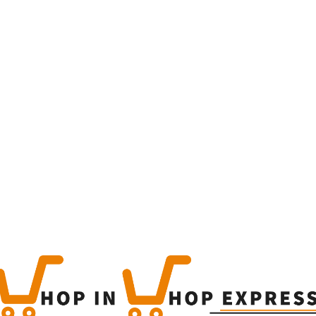
Home
Winkel
Produc
This is a simple produc
Categorieën:
Alcoholisch
Share