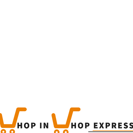
Home
Winkel
Produc
This is a simple produc
Categorieën:
Alle categor
Share