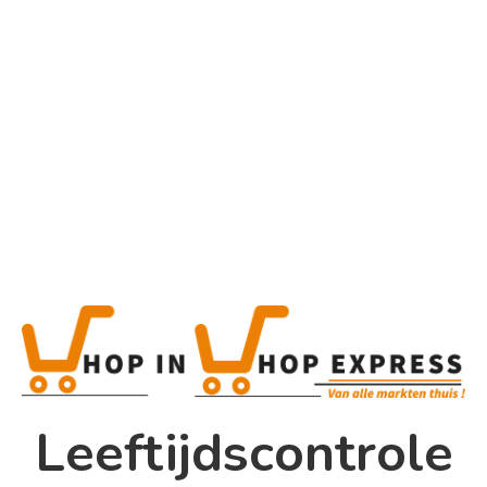
Home
Alle categorieën
Product
Home
Winkel
Shop In Shop
Leeftijdscontrole
Papsouwselaan 17