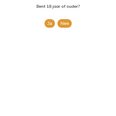
2624AE | Delft
Bent 18 jaar of ouder?
T: 085 06 02 033
Ja
Nee
E: info@shopinshopexpre
Product
This is a simple product.
Categorieën:
Alle categorieën
,
Koek, snoep &
chocolade
Share
0