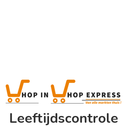
Home
Alle categorieën
Product
Home
Winkel
Shop In Shop
Leeftijdscontrole
Papsouwselaan 17