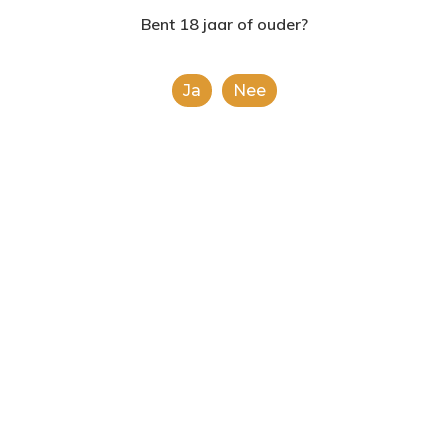
2624AE | Delft
Bent 18 jaar of ouder?
Product
T: 085 06 02 033
Ja
Nee
E: info@shopinshopexpre
This is a simple product.
Categorieën:
Alle categorieën
,
Frisdranken
Share
0
Gerelateerde producten
Chivas Regal