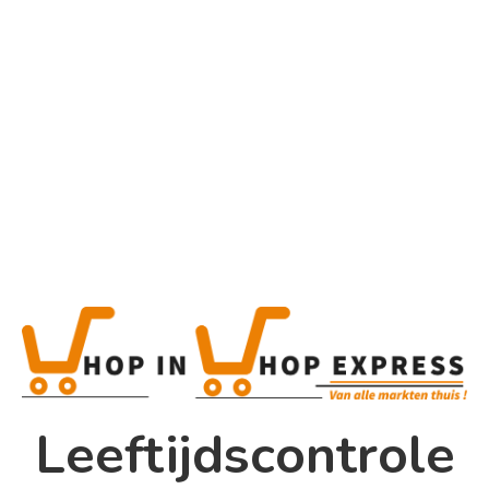
Home
Alle categorieën
Product
Home
Winkel
Shop In Shop
Leeftijdscontrole
Papsouwselaan 17