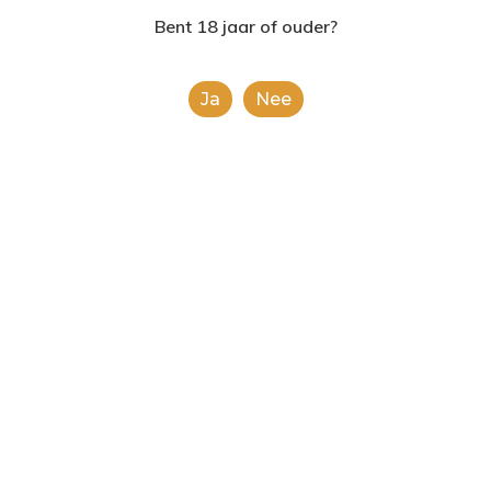
2624AE | Delft
Bent 18 jaar of ouder?
T: 085 06 02 033
Ja
Nee
E: info@shopinshopexpre
Product
This is a simple product.
Categorieën:
Alle categorieën
,
Chips en noten
Share
0