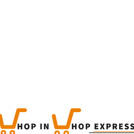
Home
Winkel
Produc
This is a simple produc
Categorieën:
Alle categor
Share