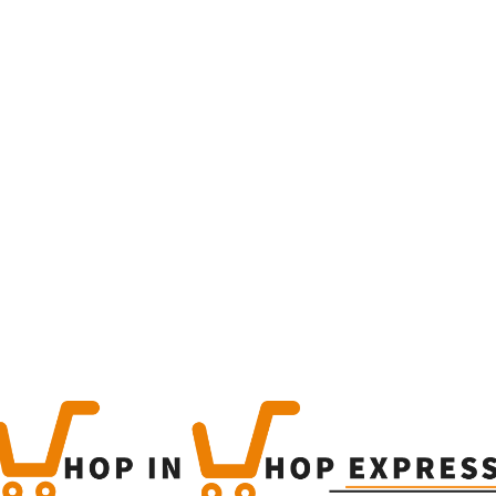
Home
Winkel
Produc
This is a simple produc
Categorieën:
Alle categor
Share