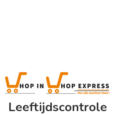
Home
Alle categorieën
Product
Home
Winkel
Shop In Shop
Leeftijdscontrole
Papsouwselaan 17