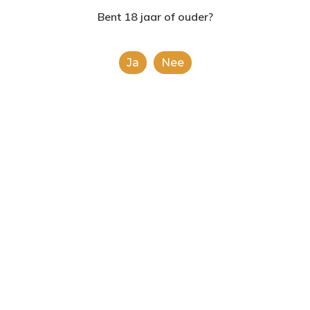
2624AE | Delft
Bent 18 jaar of ouder?
T: 085 06 02 033
Ja
Nee
E: info@shopinshopexpre
Product
This is a simple product.
Categorieën:
Alle categorieën
,
Chips en noten
Share
0