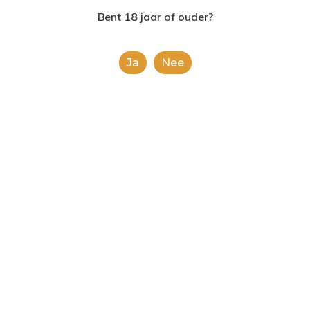
2624AE | Delft
Bent 18 jaar of ouder?
T: 085 06 02 033
Ja
Nee
E: info@shopinshopexpre
Product
This is a simple product.
Categorieën:
Alle categorieën
,
Chips en noten
Share
0