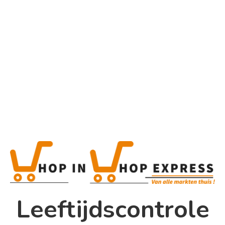
Home
Alle categorieën
Product
Home
Winkel
Shop In Shop
Leeftijdscontrole
Papsouwselaan 17