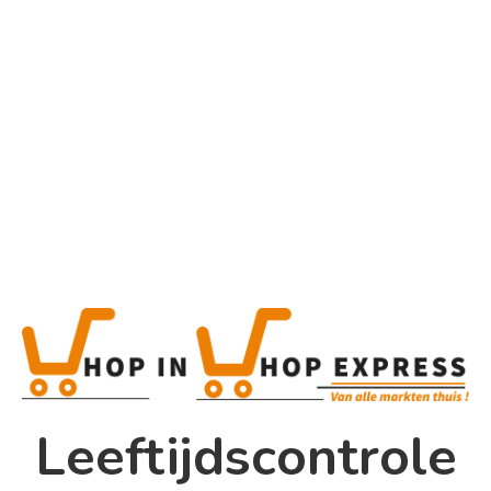
Home
Alle categorieën
Product
Home
Winkel
Shop In Shop
Leeftijdscontrole
Papsouwselaan 17