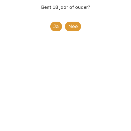
2624AE | Delft
Bent 18 jaar of ouder?
T: 085 06 02 033
Ja
Nee
E: info@shopinshopexpre
Product
This is a simple product.
Categorieën:
Alle categorieën
,
Chips en noten
Share
0