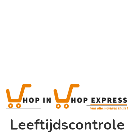
Home
Alle categorieën
Product
Home
Winkel
Shop In Shop
Leeftijdscontrole
Papsouwselaan 17