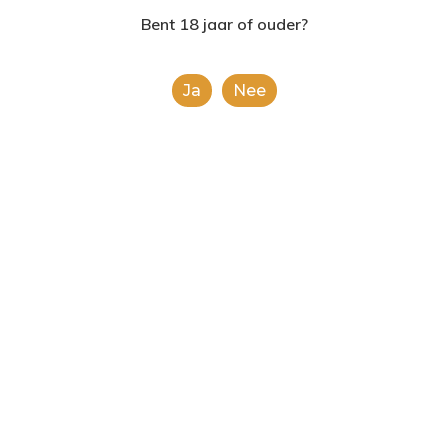
2624AE | Delft
Bent 18 jaar of ouder?
T: 085 06 02 033
Ja
Nee
E: info@shopinshopexpre
Product
This is a simple product.
Categorieën:
Alle categorieën
,
Chips en noten
Share
1