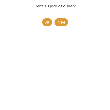
2624AE | Delft
Bent 18 jaar of ouder?
T: 085 06 02 033
Ja
Nee
E: info@shopinshopexpre
Product
This is a simple product.
Categorieën:
Alle categorieën
,
Koek, snoep &
chocolade
Share
0