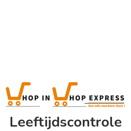
Home
Alle categorieën
Product
Home
Winkel
Shop In Shop
Leeftijdscontrole
Papsouwselaan 17