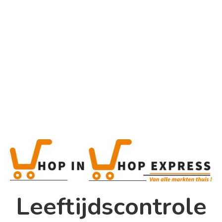
Home
Alle categorieën
Product
Home
Winkel
Shop In Shop
Leeftijdscontrole
Papsouwselaan 17