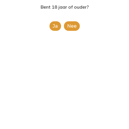
2624AE | Delft
Bent 18 jaar of ouder?
T: 085 06 02 033
Ja
Nee
E: info@shopinshopexpre
Product
This is a simple product.
Categorieën:
Alle categorieën
,
Koek, snoep &
chocolade
Share
0