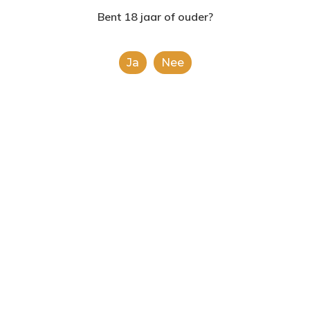
2624AE | Delft
Bent 18 jaar of ouder?
T: 085 06 02 033
Ja
Nee
E: info@shopinshopexpre
Product
This is a simple product.
Categorieën:
Alle categorieën
,
Koek, snoep &
chocolade
Share
0