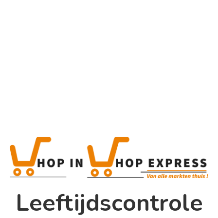
Home
Alle categorieën
Product
Home
Winkel
Shop In Shop
Leeftijdscontrole
Papsouwselaan 17