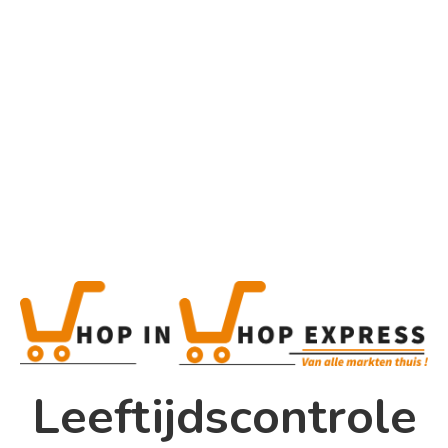
Home
Alle categorieën
Product
Home
Winkel
Shop In Shop
Leeftijdscontrole
Papsouwselaan 17