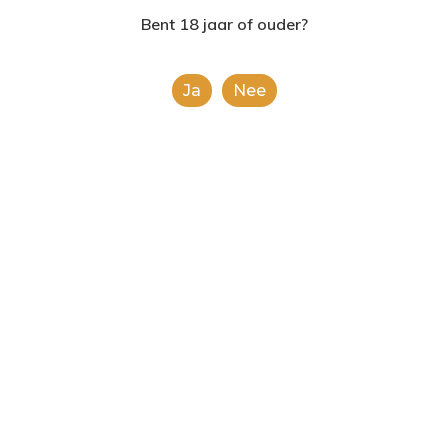
2624AE | Delft
Bent 18 jaar of ouder?
T: 085 06 02 033
Ja
Nee
E: info@shopinshopexpre
Product
This is a simple product.
Categorieën:
Alle categorieën
,
Koek, snoep &
chocolade
Share
0