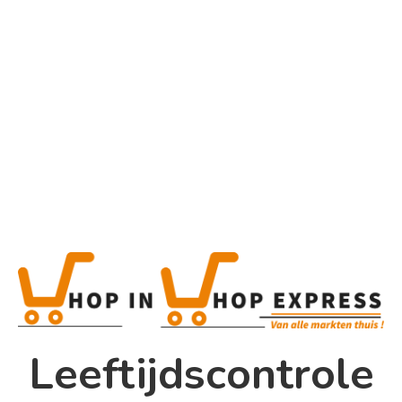
Home
Alle categorieën
Product
Product
This is a simple product.
Home
Categorieën:
Alle categorieën
,
Chips en noten
Winkel
Share
0
Shop In Shop
Leeftijdscontrole
Papsouwselaan 17