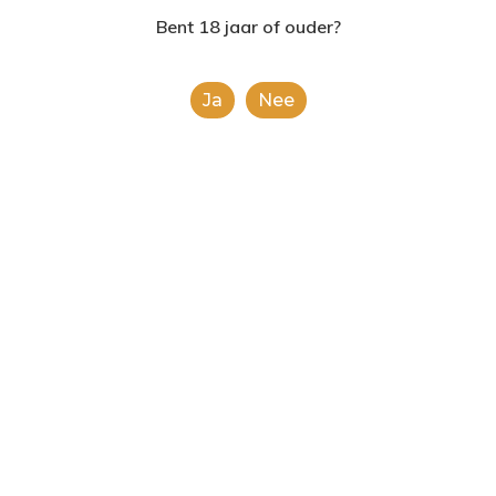
2624AE | Delft
Bent 18 jaar of ouder?
T: 085 06 02 033
Ja
Nee
E: info@shopinshopexpre
Product
This is a simple product.
Categorieën:
Alle categorieën
,
Koek, snoep &
chocolade
Share
0