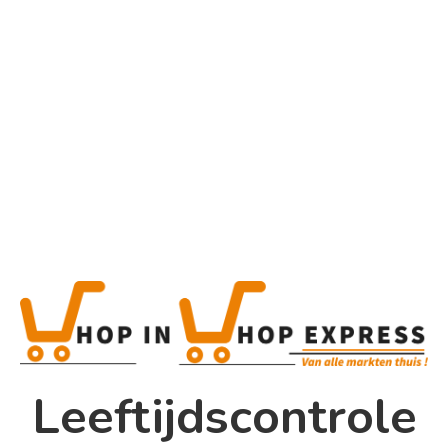
Home
Alle categorieën
Product
Home
Winkel
Shop In Shop
Leeftijdscontrole
Papsouwselaan 17