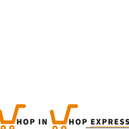
Home
Winkel
Produc
This is a simple produc
Categorieën:
Alle categor
Share