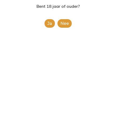
2624AE | Delft
Bent 18 jaar of ouder?
T: 085 06 02 033
Ja
Nee
E: info@shopinshopexpre
Product
This is a simple product.
Categorieën:
Alle categorieën
,
Koek, snoep &
chocolade
Share
0