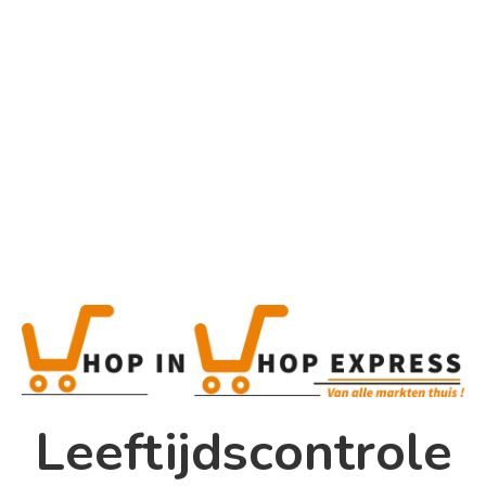
Home
Alle categorieën
Product
Home
Winkel
Shop In Shop
Leeftijdscontrole
Papsouwselaan 17