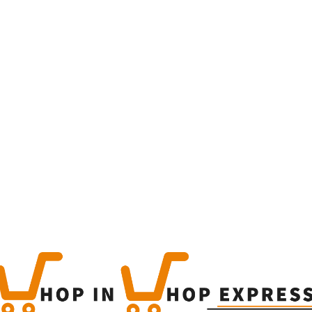
Home
Winkel
Produc
This is a simple produc
Categorieën:
Alle categor
Share