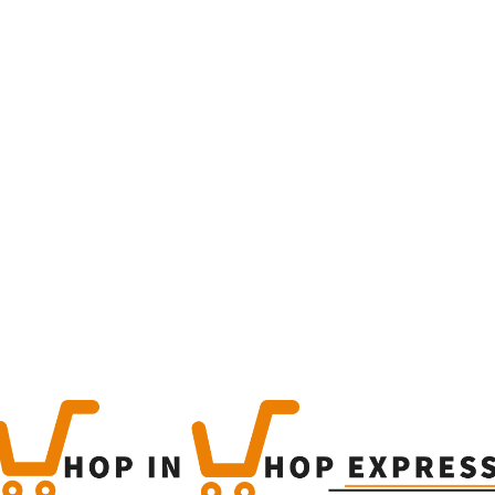
Home
Winkel
Produc
This is a simple produc
Categorieën:
Alle categor
Share