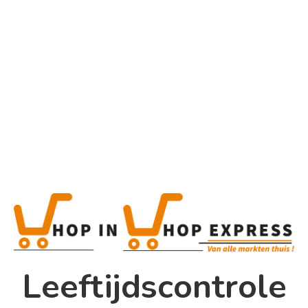
Home
Alle categorieën
Product
Home
Winkel
Shop In Shop
Leeftijdscontrole
Papsouwselaan 17