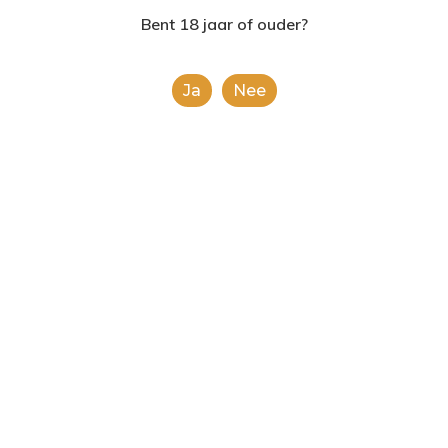
2624AE | Delft
Bent 18 jaar of ouder?
T: 085 06 02 033
Ja
Nee
E: info@shopinshopexpre
Product
This is a simple product.
Categorieën:
Alle categorieën
,
Koek, snoep &
chocolade
Share
0