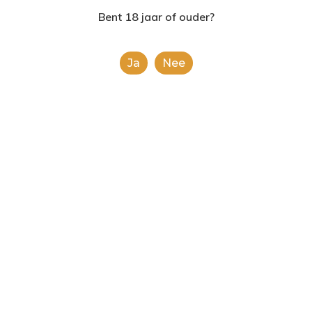
2624AE | Delft
Bent 18 jaar of ouder?
T: 085 06 02 033
Ja
Nee
E: info@shopinshopexpre
Product
This is a simple product.
Categorieën:
Alcoholische Dranken
,
Alle
categorieën
Share
0