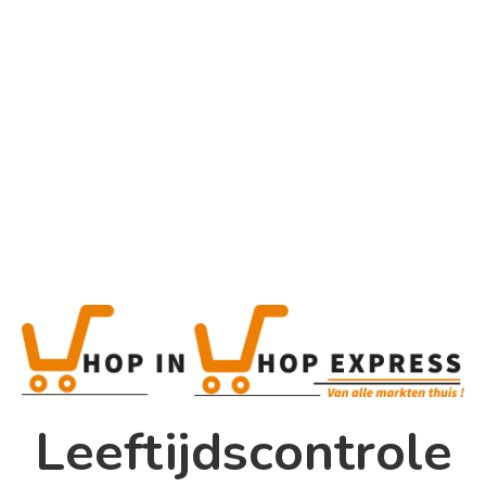
Home
Alle categorieën
Product
Home
Winkel
Shop In Shop
Leeftijdscontrole
Papsouwselaan 17