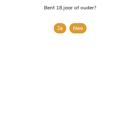
2624AE | Delft
Bent 18 jaar of ouder?
T: 085 06 02 033
Ja
Nee
E: info@shopinshopexpre
Product
This is a simple product.
Categorieën:
Alcoholische Dranken
,
Alle
categorieën
Share
0