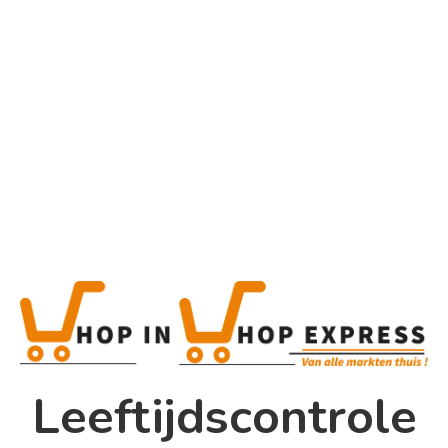
Home
Alle categorieën
Product
Home
Winkel
Shop In Shop
Leeftijdscontrole
Papsouwselaan 17