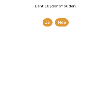
2624AE | Delft
Bent 18 jaar of ouder?
T: 085 06 02 033
Ja
Nee
E: info@shopinshopexpre
Product
This is a simple product.
Categorieën:
Alle categorieën
,
Frisdranken
Share
0