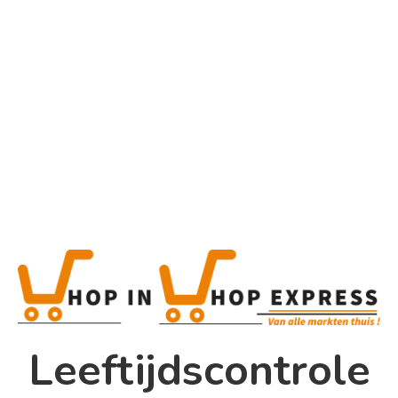
Home
Alle categorieën
Product
Home
Winkel
Shop In Shop
Leeftijdscontrole
Papsouwselaan 17