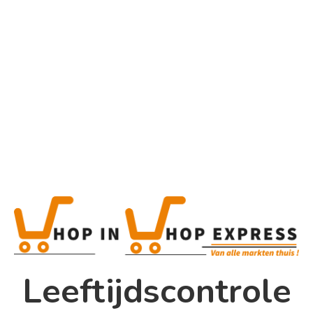
Home
Alle categorieën
Mateus Rose
Home
Winkel
Shop In Shop
Leeftijdscontrole
Papsouwselaan 17