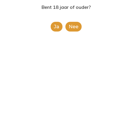
2624AE | Delft
Bent 18 jaar of ouder?
T: 085 06 02 033
Ja
Nee
E: info@shopinshopexpre
Mateus Rose
€
5.99
This is a simple product.
Toevoegen Aan
Winkelwagen