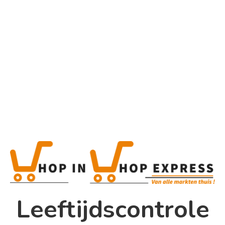
Home
Alle categorieën
Malibu Lime
Home
Winkel
Shop In Shop
Leeftijdscontrole
Papsouwselaan 17