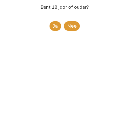
2624AE | Delft
Bent 18 jaar of ouder?
T: 085 06 02 033
Ja
Nee
E: info@shopinshopexpre
Malibu Lime
€
16.99
This is a simple product.
Toevoegen Aan
Winkelwagen