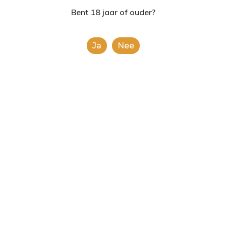
2624AE | Delft
Bent 18 jaar of ouder?
T: 085 06 02 033
Ja
Nee
E: info@shopinshopexpre
Grey Goose 1L
€
46.99
This is a simple product.