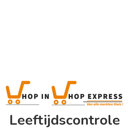
Home
Alle categorieën
Grey Goose
1L
Home
Winkel
Shop In Shop
Leeftijdscontrole
Papsouwselaan 17