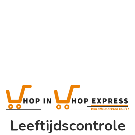
Home
Alle categorieën
Bailey’s Irish
Cream
Home
Winkel
Shop In Shop
Leeftijdscontrole
Papsouwselaan 17