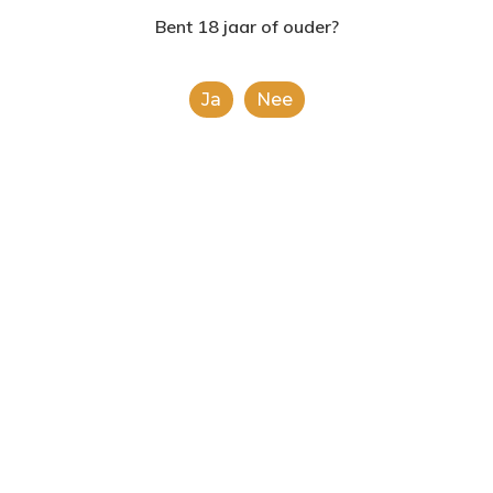
2624AE | Delft
Bent 18 jaar of ouder?
T: 085 06 02 033
Ja
Nee
E: info@shopinshopexpre
Bailey’s Irish
Cream
€
15.99
This is a simple product.