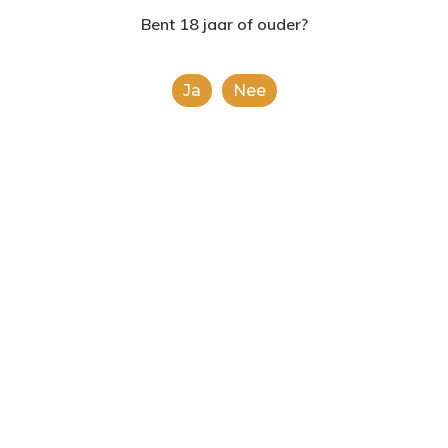
2624AE | Delft
Bent 18 jaar of ouder?
T: 085 06 02 033
Ja
Nee
E: info@shopinshopexpre
Product
This is a simple product.
Categorieën:
Alcoholische Dranken
,
Alle
categorieën
Share
0