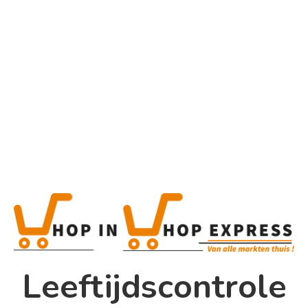
Home
Alle categorieën
Product
Home
Winkel
Shop In Shop
Leeftijdscontrole
Papsouwselaan 17