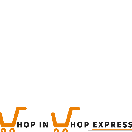
Home
Winkel
Produc
This is a simple produc
Categorieën:
Alcoholisch
Share