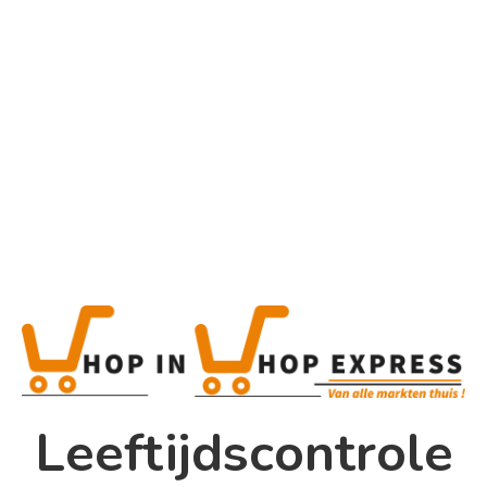
Home
Alle categorieën
Product
Home
Winkel
Shop In Shop
Leeftijdscontrole
Papsouwselaan 17