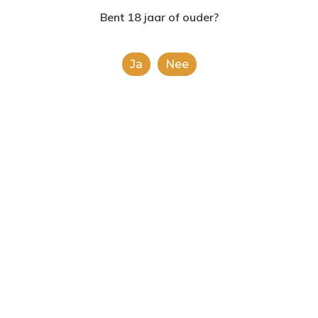
2624AE | Delft
Bent 18 jaar of ouder?
T: 085 06 02 033
Ja
Nee
E: info@shopinshopexpre
Product
This is a simple product.
Categorieën:
Alcoholische Dranken
,
Alle
categorieën
Share
0