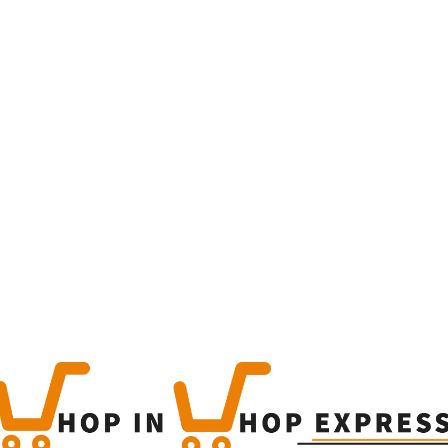
Home
Winkel
Produc
This is a simple produc
Categorieën:
Alcoholisch
Share