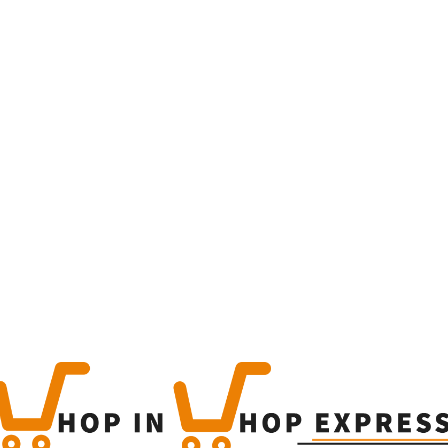
Home
Winkel
Produc
This is a simple produc
Categorieën:
Alcoholisch
Share